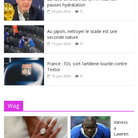
pauses hydratation
0
24 juin 2026
Au Japon, nettoyer le stade est une
seconde nature
0
15 juin 2026
France : l’OL sort l’artillerie lourde contre
Textor
0
10 juin 2026
Wag
Vaness
a
Lawren