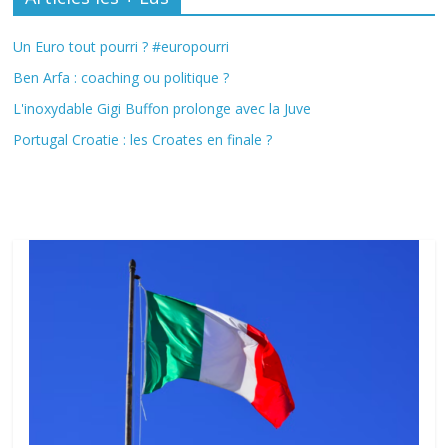
Un Euro tout pourri ? #europourri
Ben Arfa : coaching ou politique ?
L'inoxydable Gigi Buffon prolonge avec la Juve
Portugal Croatie : les Croates en finale ?
Fil Actu