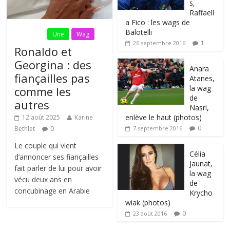
s,
Raffaell
a Fico : les wags de
Balotelli
Fil Actu
Une
Wag
1
26 septembre 2016
Ronaldo et
Georgina : des
Anara
fiançailles pas
Atanes,
la wag
comme les
de
autres
Nasri,
enlève le haut (photos)
12 août 2025
Karine
0
Bethlet
0
7 septembre 2016
Le couple qui vient
Célia
d’annoncer ses fiançailles
Jaunat,
fait parler de lui pour avoir
la wag
vécu deux ans en
de
concubinage en Arabie
Krycho
wiak (photos)
0
23 août 2016