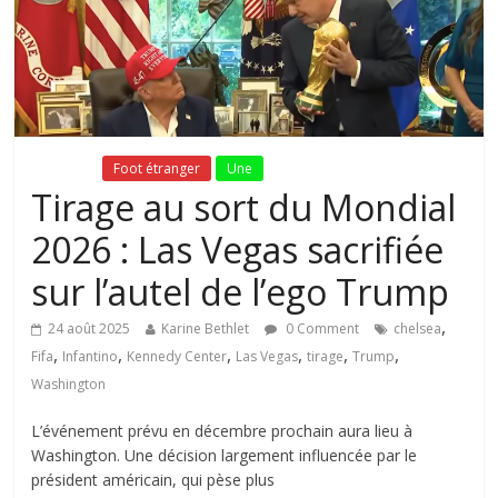
Fil Actu
Foot étranger
Une
Tirage au sort du Mondial
2026 : Las Vegas sacrifiée
sur l’autel de l’ego Trump
,
24 août 2025
Karine Bethlet
0 Comment
chelsea
,
,
,
,
,
,
Fifa
Infantino
Kennedy Center
Las Vegas
tirage
Trump
Washington
L’événement prévu en décembre prochain aura lieu à
Washington. Une décision largement influencée par le
président américain, qui pèse plus