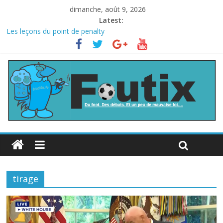
dimanche, août 9, 2026
Latest:
Les leçons du point de penalty
Le football italien retombe dans le chaos
La FIFA veut vendre une part de la Coupe du monde à des fonds
privés, la planète football s’insurge
Les curiosités de la Coupe du monde
L’Inde et la Chine, trop mauvais au football ?
tirage