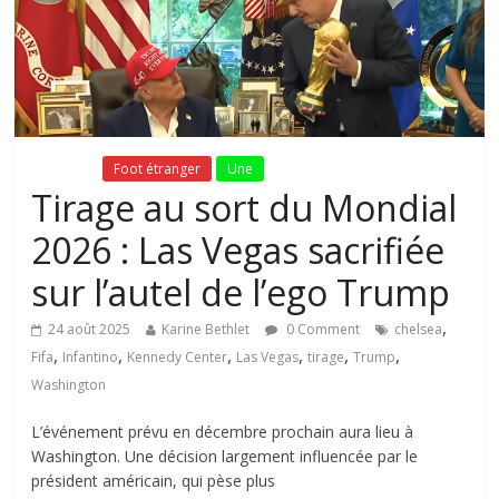
Fil Actu
Foot étranger
Une
Tirage au sort du Mondial
2026 : Las Vegas sacrifiée
sur l’autel de l’ego Trump
,
24 août 2025
Karine Bethlet
0 Comment
chelsea
,
,
,
,
,
,
Fifa
Infantino
Kennedy Center
Las Vegas
tirage
Trump
Washington
L’événement prévu en décembre prochain aura lieu à
Washington. Une décision largement influencée par le
président américain, qui pèse plus