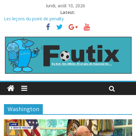
lundi, août 10, 2026
Latest:
Les leçons du point de penalty
Le football italien retombe dans le chaos
La FIFA veut vendre une part de la Coupe du monde à des fonds
privés, la planète football s’insurge
Les curiosités de la Coupe du monde
L’Inde et la Chine, trop mauvais au football ?
Washington