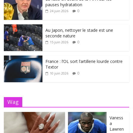
pauses hydratation
0
24 juin 2026
Au Japon, nettoyer le stade est une
seconde nature
0
15 juin 2026
France : l’OL sort l’artillerie lourde contre
Textor
0
10 juin 2026
Wag
Vaness
a
Lawren