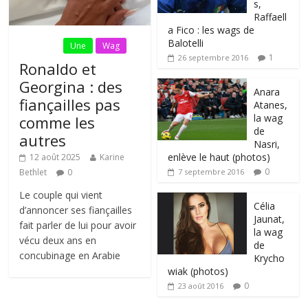
s,
Raffaell
a Fico : les wags de
Balotelli
Fil Actu
Une
Wag
1
26 septembre 2016
Ronaldo et
Georgina : des
Anara
fiançailles pas
Atanes,
la wag
comme les
de
autres
Nasri,
enlève le haut (photos)
12 août 2025
Karine
0
Bethlet
0
7 septembre 2016
Le couple qui vient
Célia
d’annoncer ses fiançailles
Jaunat,
fait parler de lui pour avoir
la wag
vécu deux ans en
de
concubinage en Arabie
Krycho
wiak (photos)
0
23 août 2016