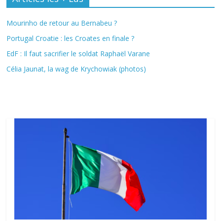
Mourinho de retour au Bernabeu ?
Portugal Croatie : les Croates en finale ?
EdF : Il faut sacrifier le soldat Raphaël Varane
Célia Jaunat, la wag de Krychowiak (photos)
Fil Actu