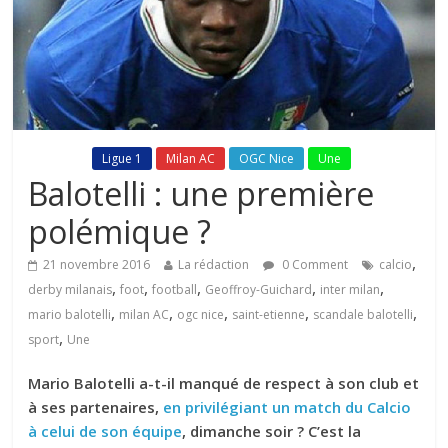
Fil Actu
Ligue 1
Milan AC
OGC Nice
Une
Balotelli : une première
polémique ?
,
21 novembre 2016
La rédaction
0 Comment
calcio
,
,
,
,
,
derby milanais
foot
football
Geoffroy-Guichard
inter milan
,
,
,
,
,
mario balotelli
milan AC
ogc nice
saint-etienne
scandale balotelli
,
sport
Une
Mario Balotelli a-t-il manqué de respect à son club et
à ses partenaires,
en privilégiant un match du Calcio
à celui de son équipe
, dimanche soir ? C’est la