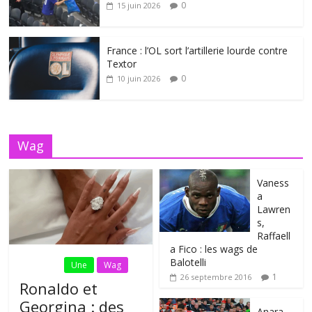
0
15 juin 2026
France : l’OL sort l’artillerie lourde contre
Textor
0
10 juin 2026
Wag
Vaness
a
Lawren
s,
Raffaell
a Fico : les wags de
Balotelli
Fil Actu
Une
Wag
1
26 septembre 2016
Ronaldo et
Georgina : des
Anara