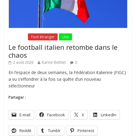
Fil Actu
Foot étranger
Une
Le football italien retombe dans le
chaos
2 août 2026
Karine Bethlet
0
En l’espace de deux semaines, la Fédération italienne (FIGC)
a vu s’effondrer à la fois sa quête d’un nouveau
sélectionneur
Partager :
E-mail
Facebook
X
LinkedIn
Reddit
Tumblr
Pinterest