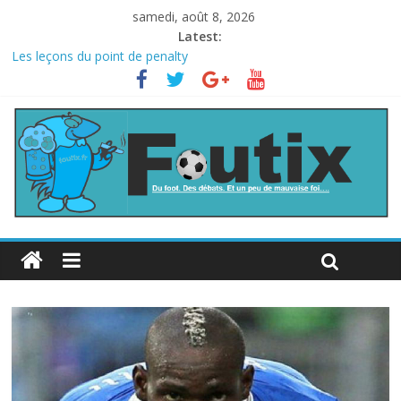
samedi, août 8, 2026
Latest:
Les leçons du point de penalty
Le football italien retombe dans le chaos
La FIFA veut vendre une part de la Coupe du monde à des fonds
privés, la planète football s’insurge
Les curiosités de la Coupe du monde
L’Inde et la Chine, trop mauvais au football ?