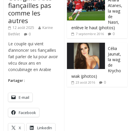
fiançailles pas
Atanes,
la wag
comme les
de
autres
Nasri,
enlève le haut (photos)
12 août 2025
Karine
0
Bethlet
0
7 septembre 2016
Le couple qui vient
Célia
d’annoncer ses fiançailles
Jaunat,
fait parler de lui pour avoir
la wag
vécu deux ans en
de
concubinage en Arabie
Krycho
wiak (photos)
Partager :
0
23 août 2016
E-mail
Facebook
X
LinkedIn