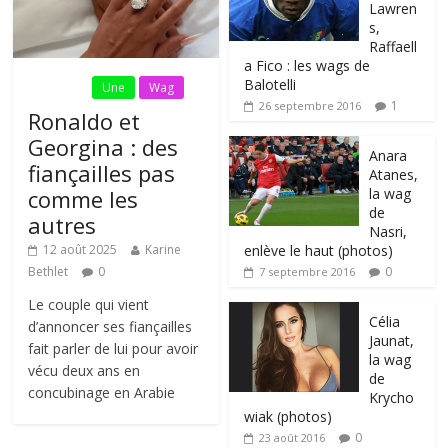
Lawren
s,
Raffaell
a Fico : les wags de
Balotelli
Fil Actu
Une
Wag
1
26 septembre 2016
Ronaldo et
Georgina : des
Anara
fiançailles pas
Atanes,
la wag
comme les
de
autres
Nasri,
enlève le haut (photos)
12 août 2025
Karine
0
Bethlet
0
7 septembre 2016
Le couple qui vient
Célia
d’annoncer ses fiançailles
Jaunat,
fait parler de lui pour avoir
la wag
vécu deux ans en
de
concubinage en Arabie
Krycho
wiak (photos)
0
23 août 2016