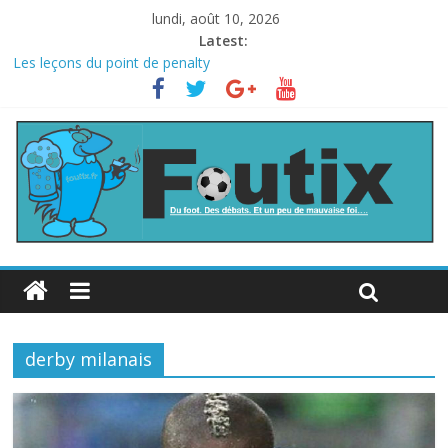
lundi, août 10, 2026
Latest:
Les leçons du point de penalty
Le football italien retombe dans le chaos
La FIFA veut vendre une part de la Coupe du monde à des fonds
privés, la planète football s’insurge
Les curiosités de la Coupe du monde
L’Inde et la Chine, trop mauvais au football ?
derby milanais