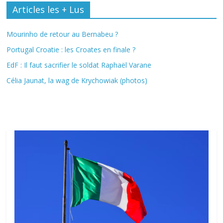
Articles les + Lus
Mourinho de retour au Bernabeu ?
Portugal Croatie : les Croates en finale ?
EdF : Il faut sacrifier le soldat Raphaël Varane
Célia Jaunat, la wag de Krychowiak (photos)
Fil Actu