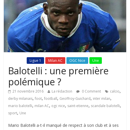
Fil Actu
Ligue 1
Milan AC
OGC Nice
Une
Balotelli : une première
polémique ?
,
21 novembre 2016
La rédaction
0 Comment
calcio
,
,
,
,
,
derby milanais
foot
football
Geoffroy-Guichard
inter milan
,
,
,
,
,
mario balotelli
milan AC
ogc nice
saint-etienne
scandale balotelli
,
sport
Une
Mario Balotelli a-t-il manqué de respect à son club et à ses