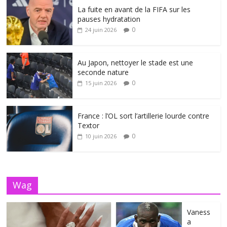
La fuite en avant de la FIFA sur les
pauses hydratation
0
24 juin 2026
Au Japon, nettoyer le stade est une
seconde nature
0
15 juin 2026
France : l’OL sort l’artillerie lourde contre
Textor
0
10 juin 2026
Wag
Vaness
a