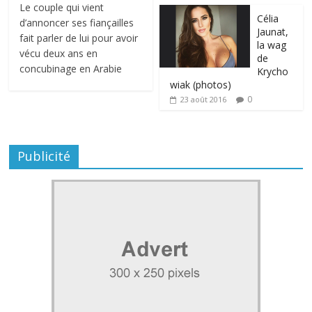
Le couple qui vient
Célia
d’annoncer ses fiançailles
Jaunat,
fait parler de lui pour avoir
la wag
vécu deux ans en
de
concubinage en Arabie
Krycho
wiak (photos)
0
23 août 2016
Publicité