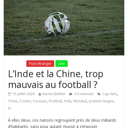
Fil Actu
Foot étranger
Une
L’Inde et la Chine, trop
mauvais au football ?
,
15 juillet 2026
Karine Bethlet
0 Comment
Cap-Vert
,
,
,
,
,
,
,
Chine
Cricket
Curaçao
football
Inde
Mondial
premier league
Xi
À elles deux, ces nations regroupent près de deux milliards
d’habitants, sans pour autant réussir à s’imposer