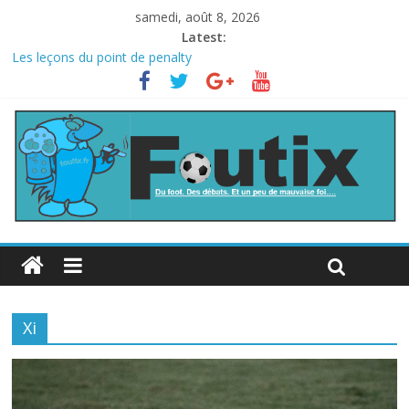
samedi, août 8, 2026
Latest:
Les leçons du point de penalty
Le football italien retombe dans le chaos
La FIFA veut vendre une part de la Coupe du monde à des fonds
privés, la planète football s’insurge
Les curiosités de la Coupe du monde
L’Inde et la Chine, trop mauvais au football ?
Xi