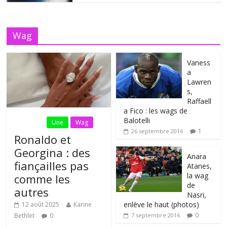
Wag
Vaness
a
Lawren
s,
Raffaell
a Fico : les wags de
Balotelli
Fil Actu
Une
Wag
1
26 septembre 2016
Ronaldo et
Georgina : des
Anara
fiançailles pas
Atanes,
la wag
comme les
de
autres
Nasri,
enlève le haut (photos)
12 août 2025
Karine
0
Bethlet
0
7 septembre 2016