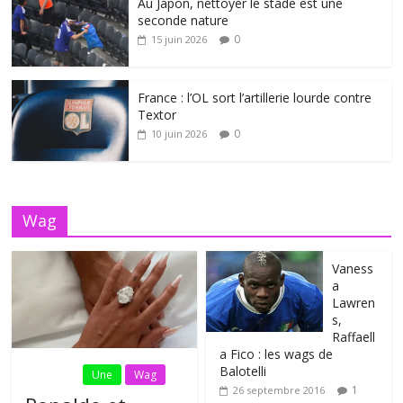
Au Japon, nettoyer le stade est une
seconde nature
0
15 juin 2026
France : l’OL sort l’artillerie lourde contre
Textor
0
10 juin 2026
Wag
Vaness
a
Lawren
s,
Raffaell
a Fico : les wags de
Balotelli
Fil Actu
Une
Wag
1
26 septembre 2016