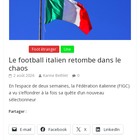
Fil Actu
Foot étranger
Une
Le football italien retombe dans le
chaos
2 août 2026
Karine Bethlet
0
En l’espace de deux semaines, la Fédération italienne (FIGC)
a vu s’effondrer à la fois sa quête d’un nouveau
sélectionneur
Partager :
E-mail
Facebook
X
LinkedIn