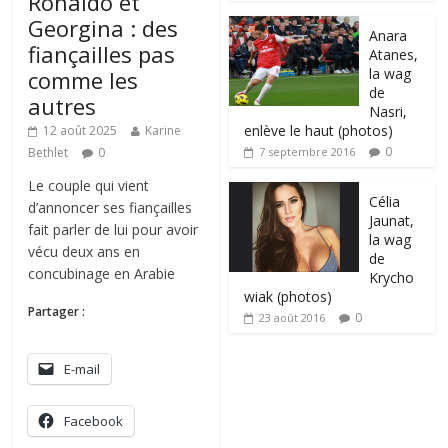
Ronaldo et
Georgina : des
Anara
fiançailles pas
Atanes,
la wag
comme les
de
autres
Nasri,
enlève le haut (photos)
12 août 2025
Karine
0
Bethlet
0
7 septembre 2016
Le couple qui vient
Célia
d’annoncer ses fiançailles
Jaunat,
fait parler de lui pour avoir
la wag
vécu deux ans en
de
concubinage en Arabie
Krycho
wiak (photos)
Partager :
0
23 août 2016
E-mail
Facebook