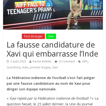
Fil Actu
Foot étranger
Une
La fausse candidature de
Xavi qui embarrasse l’Inde
,
3 août 2025
Karine Bethlet
0 Comment
AIFF
,
,
,
Guardiola
Inde
premier league
Xavi
La fédération indienne de football s’est fait piéger
par une fausse candidature au nom de Xavi pour
diriger son équipe nationale.
«
Xavi rejeté par la Fédération indienne de football ?
» La
question faisait, le 25 juillet dernier, la Une du journal