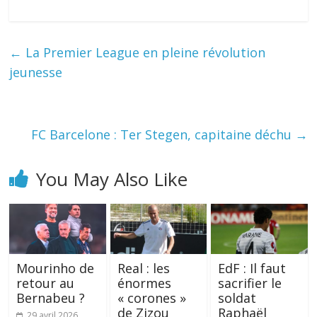
←
La Premier League en pleine révolution
jeunesse
FC Barcelone : Ter Stegen, capitaine déchu
→
You May Also Like
Mourinho de
Real : les
EdF : Il faut
retour au
énormes
sacrifier le
Bernabeu ?
« corones »
soldat
de Zizou
Raphaël
29 avril 2026